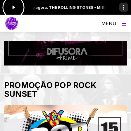
00 -
Tocando agora: THE ROLLING STONES - MISS YOU
SEQUENCIA P
MENU
PROMOÇÃO POP ROCK
SUNSET