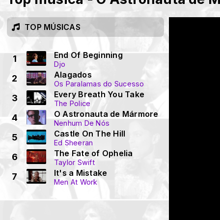
TOP MÚSICAS
End Of Beginning
1
Djo
Alagados
2
Os Paralamas do Sucesso
Every Breath You Take
3
The Police
O Astronauta de Mármore
4
Nenhum De Nós
Castle On The Hill
5
Ed Sheeran
The Fate of Ophelia
6
Taylor Swift
It's a Mistake
7
Men At Work