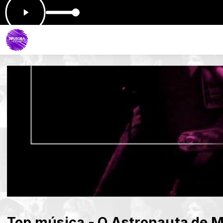
ARAMA - VENUS
Top música - O Astronauta de 