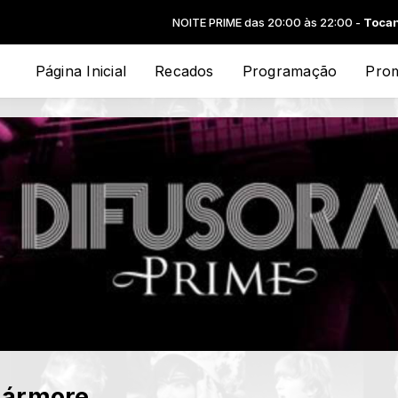
NOITE PRIME das 20:00 às 22:00 -
Tocando ago
Página Inicial
Recados
Programação
Pro
Mármore