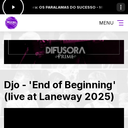
-
Tocando agora: OS PARALAMAS DO SUCESSO - MELO DO MARINHE
MENU
Djo - 'End of Beginning'
(live at Laneway 2025)