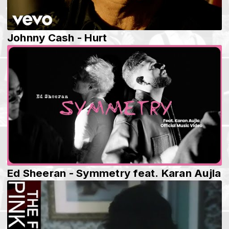
Johnny Cash - Hurt
Ed Sheeran - Symmetry feat. Karan Aujla