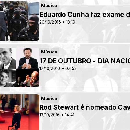
Música
Eduardo Cunha faz exame de
20/10/2016 • 13:10
Música
17 DE OUTUBRO - DIA NAC
17/10/2016 • 07:53
Música
Rod Stewart é nomeado Cava
13/10/2016 • 14:41