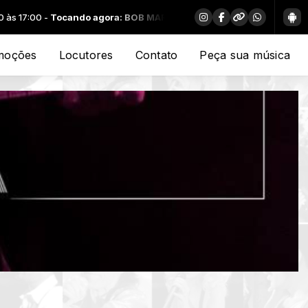
7:00 -
Tocando agora: BOB MARLEY & THE WAILERS - COULD YOU B
moções
Locutores
Contato
Peça sua música