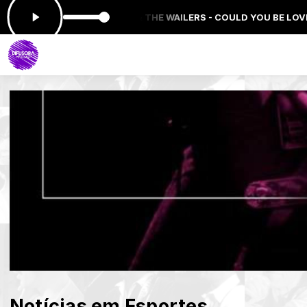
do agora: BOB MARLEY & THE WAILERS - COULD YOU BE LOVED
Notícias em Esportes