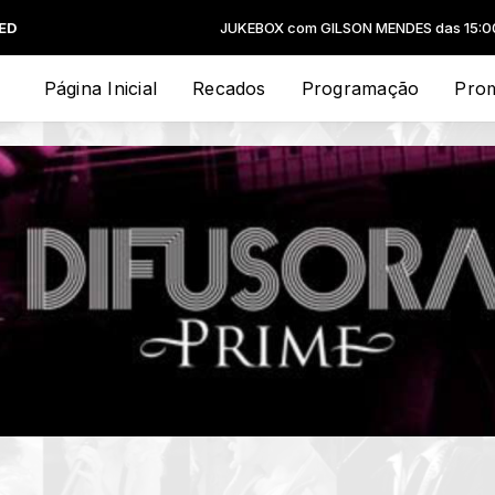
JUKEBOX com GILSON MENDES das 15:00 às 1
Página Inicial
Recados
Programação
Pro