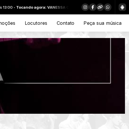
0 -
Tocando agora: VANESSA CARLTON - THOUSAND MILES
moções
Locutores
Contato
Peça sua música