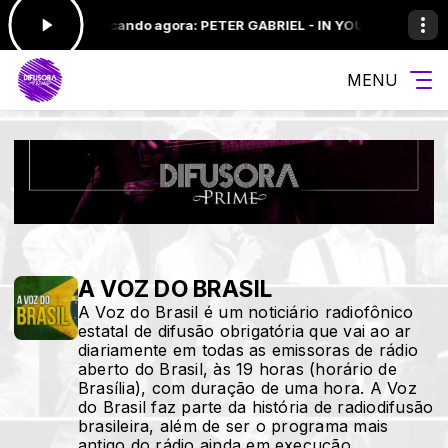
 às 23:59 -
Tocando agora: PETER GABRIEL - IN YOUR EYES
SEQUENC
MENU
A VOZ DO BRASIL
A Voz do Brasil é um noticiário radiofônico
estatal de difusão obrigatória que vai ao ar
diariamente em todas as emissoras de rádio
aberto do Brasil, às 19 horas (horário de
Brasília), com duração de uma hora. A Voz
do Brasil faz parte da história de radiodifusão
brasileira, além de ser o programa mais
antigo do rádio ainda em execução.