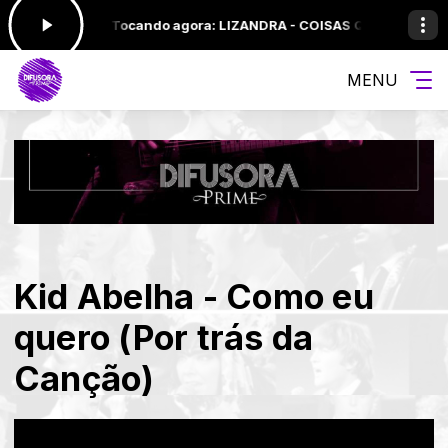
:00 às 07:00 -
Tocando agora: LIZANDRA - COISAS QUE EU SEI
PRIME 
MENU
Kid Abelha - Como eu
quero (Por trás da
Canção)